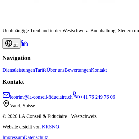
Unabhängige Treuhand in der Westschweiz. Buchhaltung, Steuern und
DE
Navigation
Dienstleistungen
Tarife
Über uns
Bewertungen
Kontakt
Kontakt
leotrim@la-conseil-fiduciaire.ch
+41 76 249 76 06
Vaud, Suisse
© 2026 LA Conseil & Fiduciaire - Westschweiz
Website erstellt von
KRSNQ.
Impressum
Datenschutz