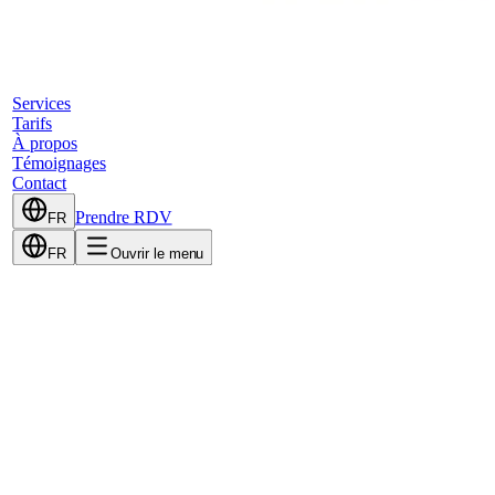
Services
Tarifs
À propos
Témoignages
Contact
Prendre RDV
FR
FR
Ouvrir le menu